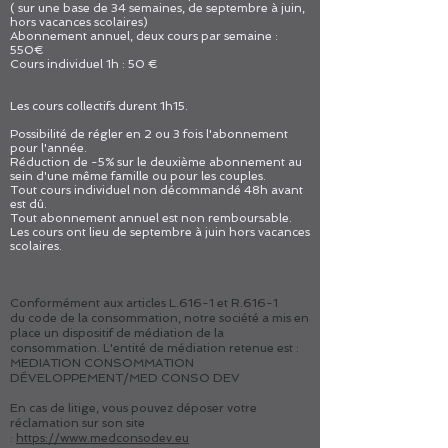
( sur une base de 34 semaines, de septembre à juin,
hors vacances scolaires)
Abonnement annuel, deux cours par semaine :
550€
Cours individuel 1h : 50 €
Les cours collectifs durent 1h15.
Possibilité de régler en 2 ou 3 fois l'abonnement
pour l'année.
Réduction de -5% sur le deuxième abonnement au
sein d'une même famille ou pour les couples.
Tout cours individuel non décommandé 48h avant
est dû.
Tout abonnement annuel est non remboursable.
Les cours ont lieu de septembre à juin hors vacances
scolaires.
Conformément aux articles L.616-1 et R.616-1
du code de la consommation, notre société a mis en
place un dispositif de médiation de la
consommation. L'entité de médiation retenue est :
MEDIATION CONSOMMATION
DÉVELOPPEMENT/MED CONSO DEV
En cas de litige, vous pouvez déposer votre
réclamation sur son site
:
https://www.medconsodev.eu