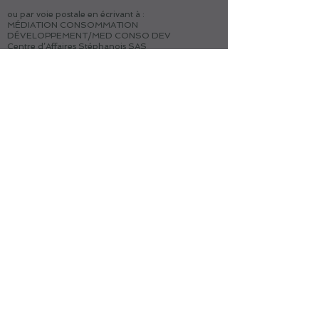
ou par voie postale en écrivant à :
MÉDIATION CONSOMMATION
DÉVELOPPEMENT/MED CONSO DEV
Centre d’Affaires Stéphanois SAS
IMMEUBLE L’HORIZON – ESPLANADE DE
FRANCE
3, RUE J. CONSTANT MILLERET – 42000 SAINT-
ÉTIENNE
Lucie FOUQUET